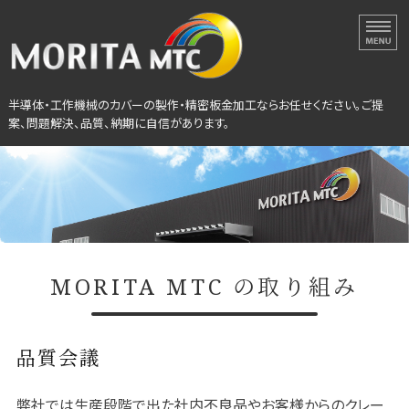
半導体・工作機械カバーの
半導体・工作機械のカバーの製作・精密板金加工ならお任せください。ご提
案、問題解決、品質、納期に自信があります。
ホーム
選ばれる理由
設備紹介
MORITA MTC の取り組み
会社概要
製作事例
品質会議
弊社では生産段階で出た社内不良品やお客様からのクレー