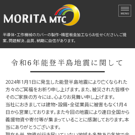
半導体・工作機械カバーの
半導体・工作機械のカバーの製作・精密板金加工ならお任せください。ご提
案、問題解決、品質、納期に自信があります。
ホーム
令和6年能登半島地震に関して
選ばれる理由
2024年1月1日に発生した能登半島地震により亡くなられた
設備紹介
方々のご冥福をお祈り申し上げます。また、被災された皆様や
会社概要
そのご家族の方々には、心よりお見舞い申し上げます。
当社におきましては建物・設備・全従業員に被害もなく1月４
製作事例
日から営業しております。また今回の地震により連日全国から
義援物資や寄付等が集まっていることに感謝しております。本
当にありがとうございます。
現在も尚、物資が行き届いていない地域も多数あり各地で余