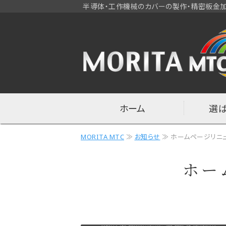
半導体・工作機械のカバーの製作・精密板金加
ホーム
選
MORITA MTC
≫
お知らせ
≫ ホームページリニ
ホー