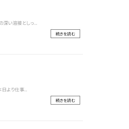
深い溶接としっ...
続きを読む
日より仕事...
続きを読む