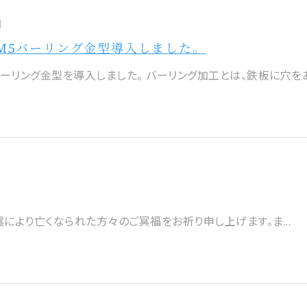
日
・M5バーリング金型導入しました。
5バーリング金型を導入しました。 バーリング加工とは、鉄板に穴をあ
震により亡くなられた方々のご冥福をお祈り申し上げます。ま...